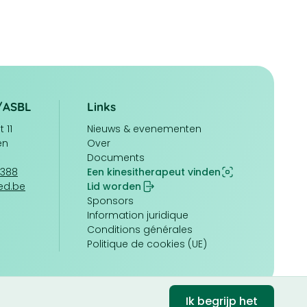
/ASBL
Links
 11
Navigation
Nieuws & evenementen
en
principale
Over
Documents
1388
Een kinesitherapeut vinden
ed.be
Lid worden
Pied
Sponsors
de
Information juridique
page
Conditions générales
Politique de cookies (UE)
Ik begrijp het