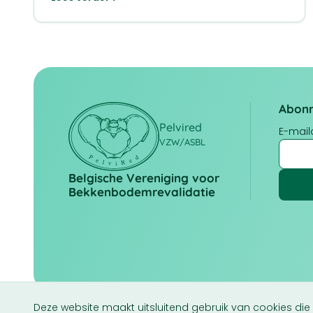
Abonn
Pelvired
E-mai
VZW/ASBL
Belgische Vereniging voor
Bekkenbodemrevalidatie
© 2026 Pelvired VZW/ASBL
Deze website maakt uitsluitend gebruik van cookies die s