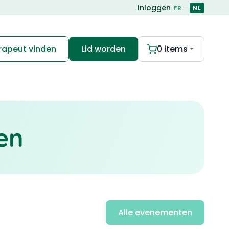
Inloggen
·
FR
NL
erapeut vinden
Lid worden
0 items
en
Alle evenementen