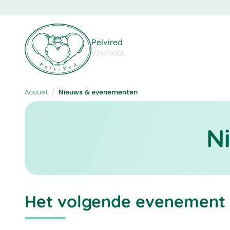
Skip
to
main
content
Pelvired
VZW/ASBL
Accueil
/
Nieuws & evenementen
N
Het volgende evenement 