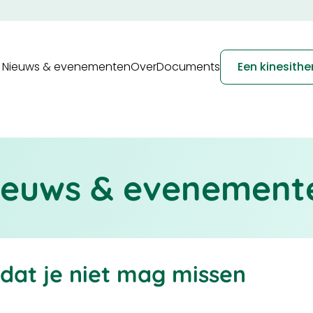
Navigation
Nieuws & evenementen
Over
Documents
Een kinesith
principale
ieuws & evenement
dat je niet mag missen