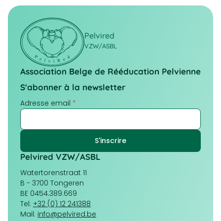
Pelvired
VZW/ASBL
Association Belge de Rééducation Pelvienne
S'abonner à la newsletter
Adresse email
*
Pelvired VZW/ASBL
Watertorenstraat 11
B - 3700 Tongeren
BE 0454.389.669
Tel:
+32 (0) 12 241388
Mail:
info@pelvired.be