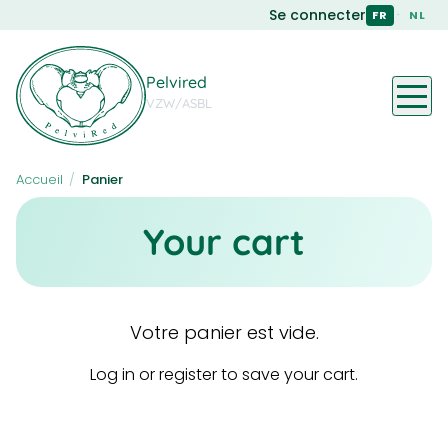
Skip
Se connecter
·
FR
NL
to
main
content
Pelvired
VZW/ASBL
Accueil
/
Panier
Your cart
Votre panier est vide.
Log in or register to save your cart.