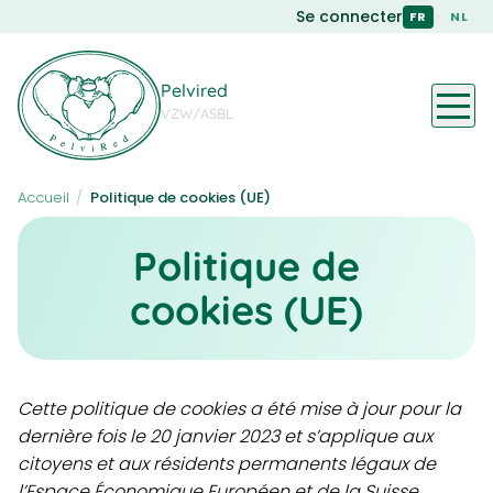
Skip
Se connecter
·
FR
NL
to
main
content
Pelvired
VZW/ASBL
Accueil
/
Politique de cookies (UE)
Politique de
cookies (UE)
Cette politique de cookies a été mise à jour pour la
dernière fois le 20 janvier 2023 et s’applique aux
citoyens et aux résidents permanents légaux de
l’Espace Économique Européen et de la Suisse.