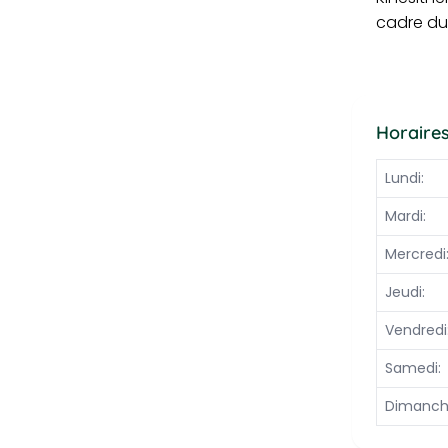
cadre duq
Horaires
Lundi:
Jour
Plage 
Comme
Mardi:
Mercredi
Jeudi:
Vendredi
Samedi:
Dimanch