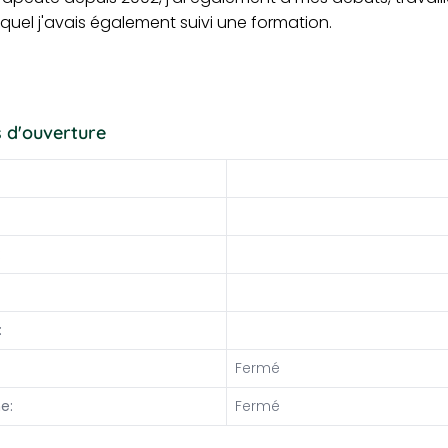
uel j'avais également suivi une formation.
 d'ouverture
horaire
ntaire
:
:
Fermé
e:
Fermé