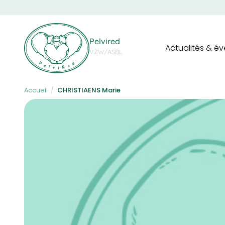
Skip
to
main
Navigation
content
Pelvired
Actualités & é
principale
VZW/ASBL
Accueil
/
CHRISTIAENS Marie