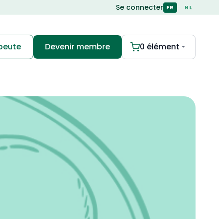
Se connecter
·
FR
NL
apeute
Devenir membre
0 élément