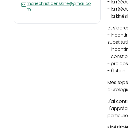
- la rééd
mariechristiaenskine@gmail.co
- la réé
m
- la kiné
et s'adr
- inconti
substitutio
- incont
- constipa
- prolap
- (liste 
Mes expér
d'urolog
J'ai cont
J'appréci
particuli
Kinésithé