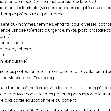
ucation périnéale (en manuel, par biofeedback, ...)
ducation abdominale (via des exercices adaptés aux diver
sithérapie prénatale et postnatale.
essent aux hommes, femmes, enfants pour diverses patho
nence urinaire (d'effort, d'urgence, mixte, post-prostat
n, ...)
inence anale
tion, dyschésie, ...
sus
non-exhaustive)
iences professionnelles m'ont amené à travailler en milieu
ie de Mouscron et Tourcoing.
inue toujours à me former via des formations, congrès, lectu
e de pouvoir conseiller mes patients par rapport à leurs 
ère à la partie éducationnelle du patient.
rapeute depuis 2002, j'ai également à mes débuts, travail