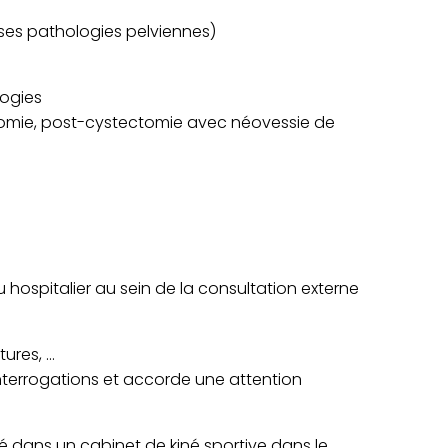
ses pathologies pelviennes)
logies
ectomie, post-cystectomie avec néovessie de
 hospitalier au sein de la consultation externe
res, ...
interrogations et accorde une attention
lé dans un cabinet de kiné sportive dans le