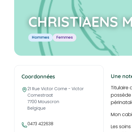
CHRISTIAENS M
Hommes
Femmes
Une note
Coordonnées
Titulaire
21 Rue Victor Corne - Victor
possède é
Cornestraat
7700
Mouscron
périnatal
Belgique
Mon cabin
0473 422638
Les soins