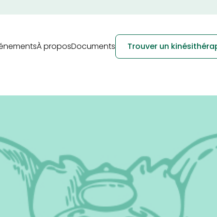
vénements
À propos
Documents
Trouver un kinésithér