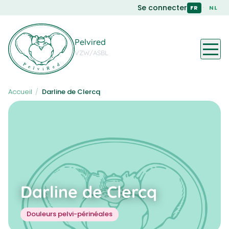
Skip
Se connecter
·
FR
NL
to
main
content
Pelvired
VZW/ASBL
Accueil
/
Darline de Clercq
Darline de Clercq
Douleurs pelvi-périnéales