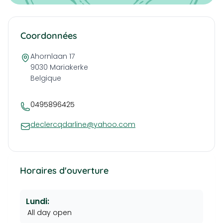
Coordonnées
Ahornlaan 17
9030
Mariakerke
Belgique
0495896425
declercqdarline@yahoo.com
Horaires d'ouverture
Lundi:
All day open