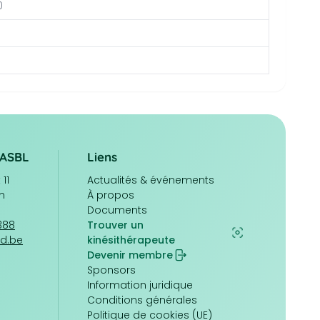
0
/ASBL
Liens
11
Navigation
Actualités & événements
n
principale
À propos
Documents
1388
Trouver un
ed.be
kinésithérapeute
Devenir membre
Pied
Sponsors
de
Information juridique
page
Conditions générales
Politique de cookies (UE)