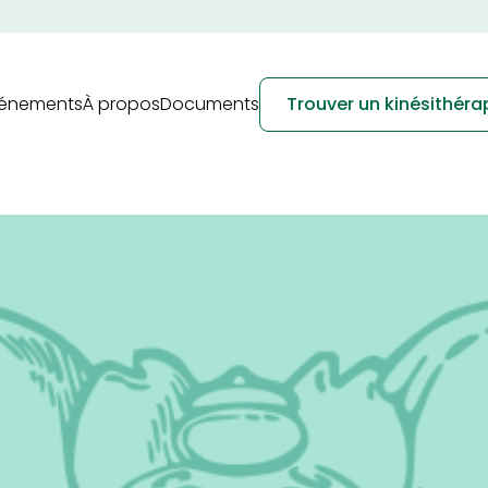
vénements
À propos
Documents
Trouver un kinésithér