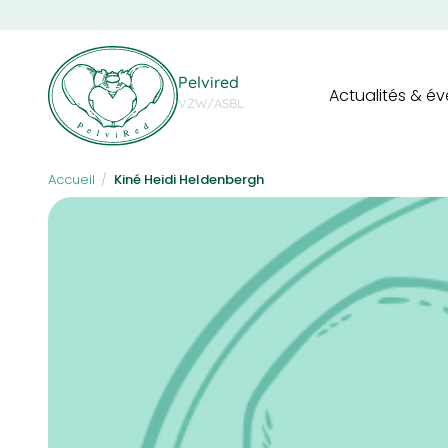
Skip
to
main
Navigation
content
Pelvired
Actualités & é
principale
VZW/ASBL
Accueil
/
Kiné Heidi Heldenbergh