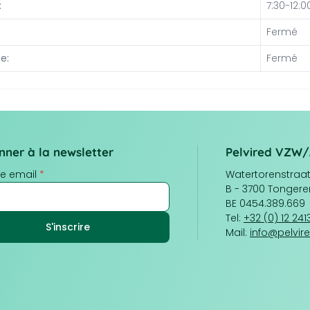
:
7:30-12:0
Fermé
e:
Fermé
nner à la newsletter
Pelvired VZW
e email
*
Watertorenstraat 
B - 3700 Tongere
BE 0454.389.669
Tel:
+32 (0) 12 24
Mail:
info@pelvir