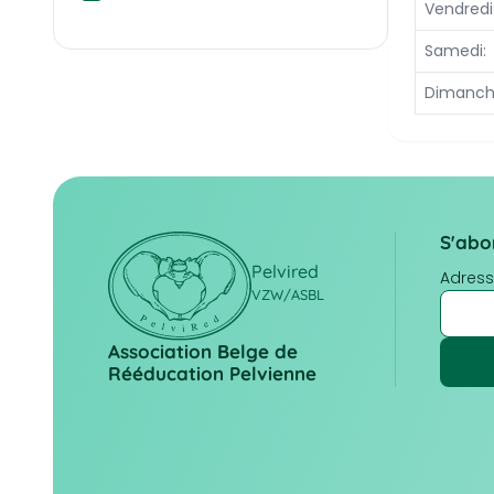
Vendredi
Samedi:
Dimanch
S'abo
Pelvired
Adress
VZW/ASBL
Association Belge de
Rééducation Pelvienne