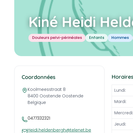
Kiné Heidi Hel
Douleurs pelvi-périnéales
Enfants
Hommes
Horaires
Coordonnées
Koolmeesstraat 8
Lundi:
Jour
Plage 
8400 Oostende
Oostende
Mardi:
Belgique
Mercredi
0477332321
Jeudi:
Heidi.heldenbergh@telenet.be