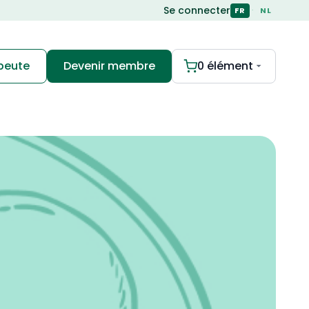
Se connecter
·
FR
NL
apeute
Devenir membre
0 élément