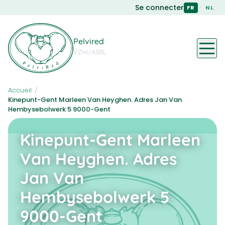
Skip
Se connecter
·
FR
NL
to
main
content
Pelvired
VZW/ASBL
Accueil
/
Kinepunt-Gent Marleen Van Heyghen. Adres Jan Van
Hembysebolwerk 5 9000-Gent
Kinepunt-Gent Marleen
Van Heyghen. Adres
Jan Van
Hembysebolwerk 5
9000-Gent