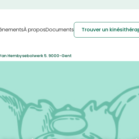
vénements
À propos
Documents
Trouver un kinésithér
n Van Hembysebolwerk 5. 9000-Gent