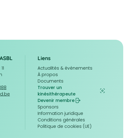
/ASBL
Liens
11
Navigation
Actualités & événements
n
principale
À propos
Documents
1388
Trouver un
ed.be
kinésithérapeute
Devenir membre
Pied
Sponsors
de
Information juridique
page
Conditions générales
Politique de cookies (UE)