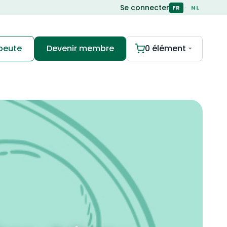
Se connecter
·
FR
NL
apeute
Devenir membre
0 élément