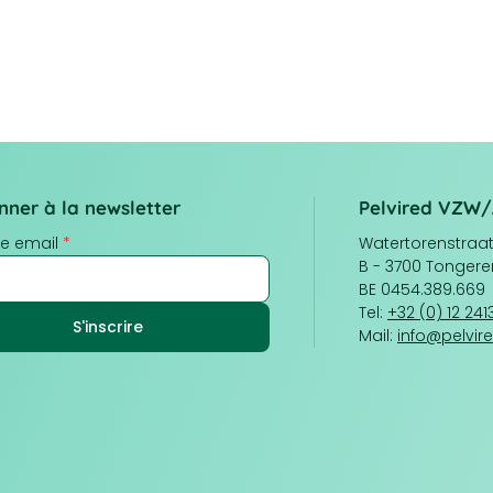
nner à la newsletter
Pelvired VZW
e email
*
Watertorenstraat 
B - 3700 Tongere
BE 0454.389.669
Tel:
+32 (0) 12 24
Mail:
info@pelvir