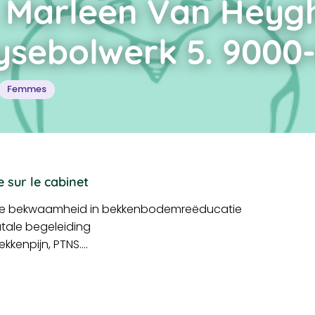
 Marleen Van Heygh
sebolwerk 5. 9000
Femmes
 sur le cabinet
re bekwaamheid in bekkenbodemreëducatie
atale begeleiding
kkenpijn, PTNS….