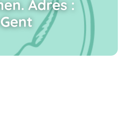
en. Adres :
-Gent