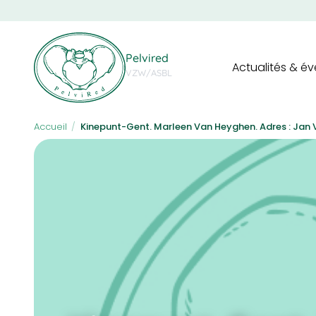
Skip
to
main
Navigation
content
Pelvired
Actualités & é
principale
VZW/ASBL
Accueil
/
Kinepunt-Gent. Marleen Van Heyghen. Adres : Ja