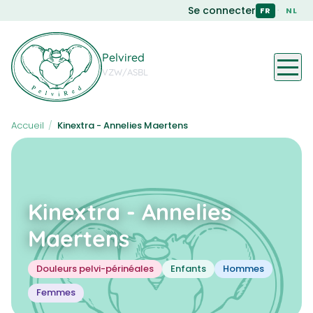
Skip
Se connecter
·
FR
NL
to
main
content
Pelvired
VZW/ASBL
Accueil
/
Kinextra - Annelies Maertens
Kinextra - Annelies
Maertens
Douleurs pelvi-périnéales
Enfants
Hommes
Femmes