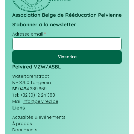
Association Belge de Rééducation Pelvienne
S'abonner à la newsletter
Adresse email
*
Pelvired VZW/ASBL
Watertorenstraat 11
B - 3700 Tongeren
BE 0454.389.669
Tel:
+32 (0) 12 241388
Mail:
info@pelvired.be
Liens
Navigation
Actualités & événements
principale
À propos
Documents