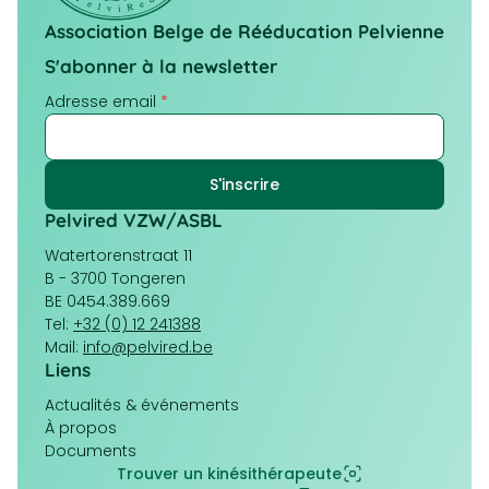
Association Belge de Rééducation Pelvienne
S'abonner à la newsletter
Adresse email
*
Pelvired VZW/ASBL
Watertorenstraat 11
B - 3700 Tongeren
BE 0454.389.669
Tel:
+32 (0) 12 241388
Mail:
info@pelvired.be
Liens
Navigation
Actualités & événements
principale
À propos
Documents
Trouver un kinésithérapeute